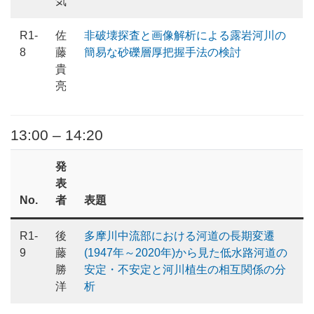
気
R1-
佐
非破壊探査と画像解析による露岩河川の
8
藤
簡易な砂礫層厚把握手法の検討
貴
亮
13:00 – 14:20
発
表
No.
者
表題
R1-
後
多摩川中流部における河道の長期変遷
9
藤
(1947年～2020年)から見た低水路河道の
勝
安定・不安定と河川植生の相互関係の分
洋
析