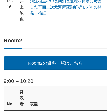
R1-
井
河道植生の中長期消長過程を簡易に考慮
16
上
した平面二次元河床変動解析モデルの開
敏
発・検証
也
Room2
Room2の資料一覧はこちら
9:00 – 10:20
発
表
No.
者
表題