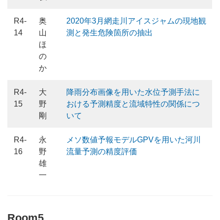
R4-
奥
2020年3月網走川アイスジャムの現地観
14
山
測と発生危険箇所の抽出
ほ
の
か
R4-
大
降雨分布画像を用いた水位予測手法に
15
野
おける予測精度と流域特性の関係につ
剛
いて
R4-
永
メソ数値予報モデルGPVを用いた河川
16
野
流量予測の精度評価
雄
一
Room5