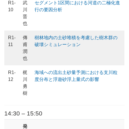
R1-
武
セグメント1区間における河道の二極化進
10
川
行の要因分析
晋
也
R1-
傳
樹林地内の土砂堆積を考慮した樹木群の
11
甫
破壊シミュレーション
潤
也
R1-
梶
海域への流出土砂量予測における支川粒
12
川
度分布と浮遊砂浮上量式の影響
勇
樹
14:30 – 15:50
発