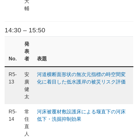
大
輔
14:30 – 15:50
発
表
No.
者
表題
R5-
安
河道横断面形状の無次元指標の時空間変
13
廣
化に着目した低水護岸の被災リスク評価
健
太
R5-
常
河床被覆材敷設護床による堰直下の河床
14
住
低下・洗掘抑制効果
直
人