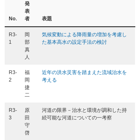
発
表
No.
者
表題
R3-
岡
気候変動による降雨量の増加を考慮し
1
部
た基本高水の設定手法の検討
真
人
R3-
福
近年の洪水災害を踏まえた流域治水を
2
岡
考える
捷
二
R3-
原
河道の限界－治水と環境が調和した持
3
田
続可能な河道についての一考察
守
啓