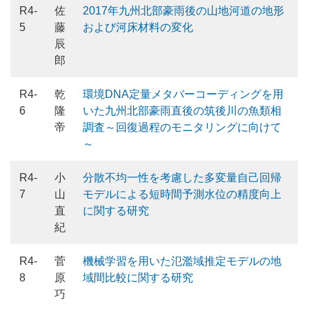
R4-
佐
2017年九州北部豪雨後の山地河道の地形
5
藤
および河床材料の変化
辰
郎
R4-
乾
環境DNA定量メタバーコーディングを用
6
隆
いた九州北部豪雨直後の筑後川の魚類相
帝
調査～回復過程のモニタリングに向けて
～
R4-
小
分散不均一性を考慮した多変量自己回帰
7
山
モデルによる短時間予測水位の精度向上
直
に関する研究
紀
R4-
菅
機械学習を用いた氾濫域推定モデルの地
8
原
域間比較に関する研究
巧