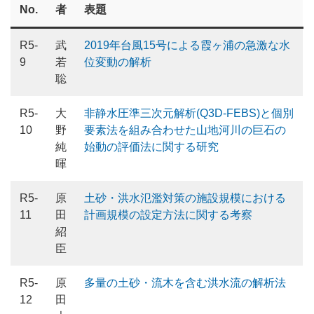
No.
者
表題
R5-
武
2019年台風15号による霞ヶ浦の急激な水
9
若
位変動の解析
聡
R5-
大
非静水圧準三次元解析(Q3D-FEBS)と個別
10
野
要素法を組み合わせた山地河川の巨石の
純
始動の評価法に関する研究
暉
R5-
原
土砂・洪水氾濫対策の施設規模における
11
田
計画規模の設定方法に関する考察
紹
臣
R5-
原
多量の土砂・流木を含む洪水流の解析法
12
田