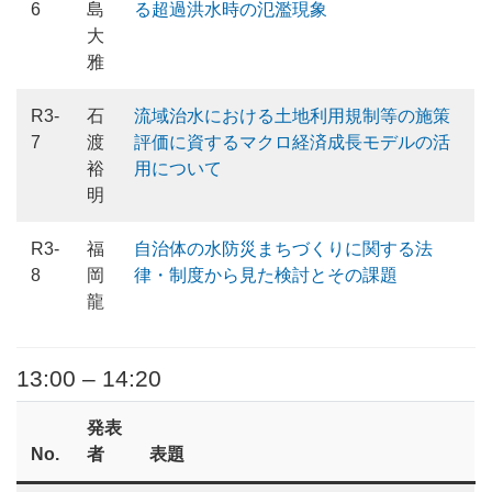
6
島
る超過洪水時の氾濫現象
大
雅
R3-
石
流域治水における土地利用規制等の施策
7
渡
評価に資するマクロ経済成長モデルの活
裕
用について
明
R3-
福
自治体の水防災まちづくりに関する法
8
岡
律・制度から見た検討とその課題
龍
13:00 – 14:20
発表
No.
者
表題