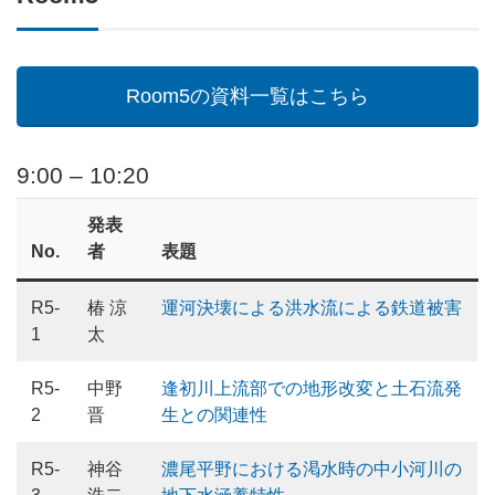
Room5の資料一覧はこちら
9:00 – 10:20
発表
No.
者
表題
R5-
椿 涼
運河決壊による洪水流による鉄道被害
1
太
R5-
中野
逢初川上流部での地形改変と土石流発
2
晋
生との関連性
R5-
神谷
濃尾平野における渇水時の中小河川の