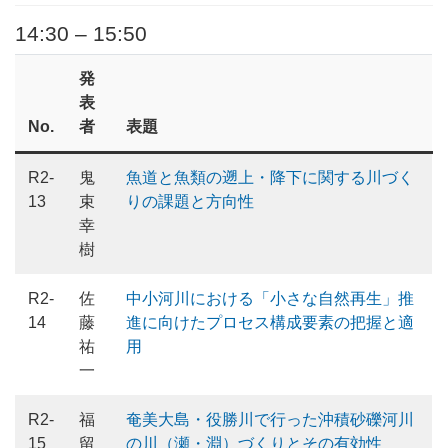
14:30 – 15:50
発
表
No.
者
表題
R2-
鬼
魚道と魚類の遡上・降下に関する川づく
13
束
りの課題と方向性
幸
樹
R2-
佐
中小河川における「小さな自然再生」推
14
藤
進に向けたプロセス構成要素の把握と適
祐
用
一
R2-
福
奄美大島・役勝川で行った沖積砂礫河川
15
留
の川（瀬・淵）づくりとその有効性