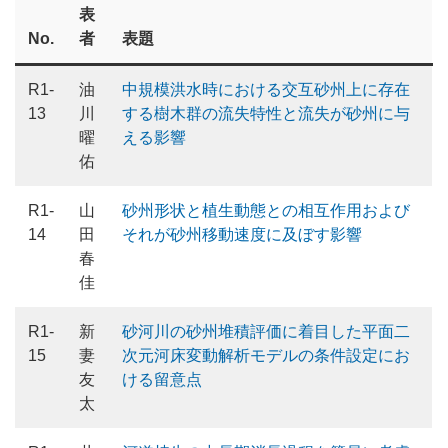
表
No.
者
表題
R1-
油
中規模洪水時における交互砂州上に存在
13
川
する樹木群の流失特性と流失が砂州に与
曜
える影響
佑
R1-
山
砂州形状と植生動態との相互作用および
14
田
それが砂州移動速度に及ぼす影響
春
佳
R1-
新
砂河川の砂州堆積評価に着目した平面二
15
妻
次元河床変動解析モデルの条件設定にお
友
ける留意点
太