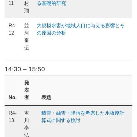
11
村
る基礎的研究
翔
R4-
並
大規模水害が地域人口に与える影響とそ
12
河
の原因の分析
奎
伍
14:30 – 15:50
発
表
No.
者
表題
R4-
吉
積雪・融雪・降雨を考慮した氷板厚計
13
川
算式に関する検討
泰
弘