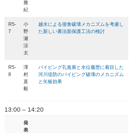
雅
紀
R5-
小
越水による侵食破壊メカニズムを考慮し
7
野
た新しい裏法面保護工法の検討
瀬
涼
太
R5-
澤
パイピング孔進展と水位履歴に着目した
8
村
河川堤防のパイピング破壊のメカニズム
直
と矢板効果
毅
13:00 – 14:20
発
表