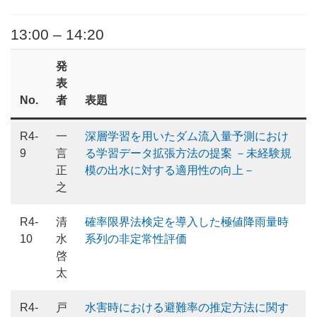
13:00 – 14:20
発
表
No.
者
表題
R4-
一
深層学習を用いたダム流入量予測におけ
9
言
る学習データ拡張方法の提案 －未経験規
正
模の出水に対する適用性の向上－
之
R4-
清
確率限界法検定を導入した極値降雨量時
10
水
系列の非定常性評価
啓
太
R4-
戸
水害時における避難率の推定方法に関す