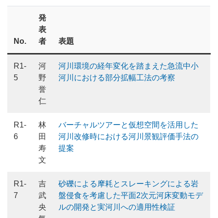
発
表
No.
者
表題
R1-
河
河川環境の経年変化を踏まえた急流中小
5
野
河川における部分拡幅工法の考察
誉
仁
R1-
林
バーチャルツアーと仮想空間を活用した
6
田
河川改修時における河川景観評価手法の
寿
提案
文
R1-
吉
砂礫による摩耗とスレーキングによる岩
7
武
盤侵食を考慮した平面2次元河床変動モデ
央
ルの開発と実河川への適用性検証