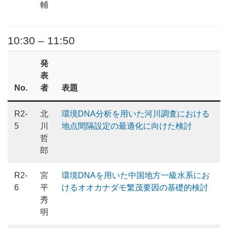
輔
10:30 – 11:50
発
表
No.
者
表題
R2-
北
環境DNA分析を用いた河川調査における
5
川
地点間隔設定の最適化に向けた検討
哲
郎
R2-
宮
環境DNAを用いた中国地方一級水系にお
6
平
けるオオカナダモ繁茂要因の基礎的検討
秀
明