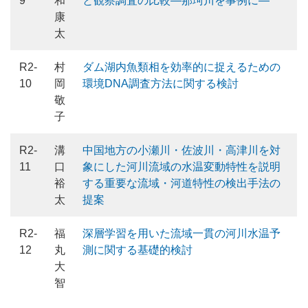
9
和
と観察調査の比較―那珂川を事例に―
康
太
R2-
村
ダム湖内魚類相を効率的に捉えるための
10
岡
環境DNA調査方法に関する検討
敬
子
R2-
溝
中国地方の小瀬川・佐波川・高津川を対
11
口
象にした河川流域の水温変動特性を説明
裕
する重要な流域・河道特性の検出手法の
太
提案
R2-
福
深層学習を用いた流域一貫の河川水温予
12
丸
測に関する基礎的検討
大
智