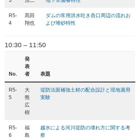
3
浩二
地下水涵養特性
R5-
髙田
ダムの常用洪水吐き呑口周辺の流れお
4
翔也
よび堆砂特性
10:30 – 11:50
発
表
No.
者
表題
R5-
大
堤防法面補強土材の配合設計と現地適用
5
熊
実験
広
樹
R5-
福
越水による河川堤防の壊れ方に関する考
6
島
察