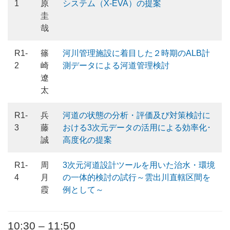
1
原
システム（X-EVA）の提案
圭
哉
R1-
篠
河川管理施設に着目した２時期のALB計
2
崎
測データによる河道管理検討
遼
太
R1-
兵
河道の状態の分析・評価及び対策検討に
3
藤
おける3次元データの活用による効率化･
誠
高度化の提案
R1-
周
3次元河道設計ツールを用いた治水・環境
4
月
の一体的検討の試行～雲出川直轄区間を
霞
例として～
10:30 – 11:50