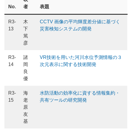
No.
者
表題
R3-
木
CCTV 画像の平均輝度差分値に基づく
13
下
災害検知システムの開発
篤
彦
R3-
諸
VR技術を用いた河川水位予測情報の３
14
岡
次元表示に関する技術開発
良
優
R3-
海
水防活動の効率化に資する情報集約・
15
老
共有ツールの研究開発
原
友
基