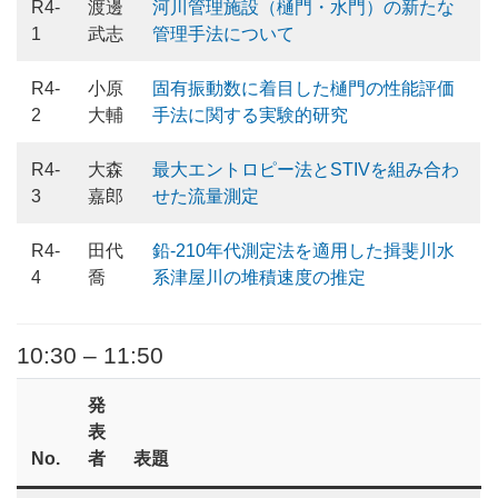
R4-
渡邊
河川管理施設（樋門・水門）の新たな
1
武志
管理手法について
R4-
小原
固有振動数に着目した樋門の性能評価
2
大輔
手法に関する実験的研究
R4-
大森
最大エントロピー法とSTIVを組み合わ
3
嘉郎
せた流量測定
R4-
田代
鉛-210年代測定法を適用した揖斐川水
4
喬
系津屋川の堆積速度の推定
10:30 – 11:50
発
表
No.
者
表題