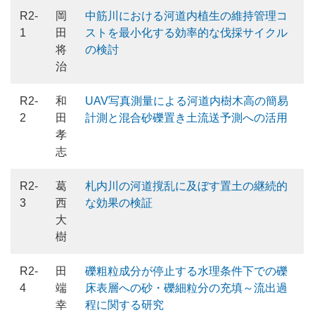
R2-
岡
中筋川における河道内植生の維持管理コ
1
田
ストを最小化する効率的な伐採サイクル
将
の検討
治
R2-
和
UAV写真測量による河道内樹木高の簡易
2
田
計測と混合砂礫置き土流送予測への活用
孝
志
R2-
葛
札内川の河道撹乱に及ぼす置土の継続的
3
西
な効果の検証
大
樹
R2-
田
礫粗粒成分が停止する水理条件下での礫
4
端
床表層への砂・礫細粒分の充填～流出過
幸
程に関する研究