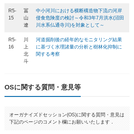
R5-
冨
中小河川における横断構造物下流の河岸
15
山
侵食危険度の検討～令和3年7月洪水(沼田
遼
川水系仏通寺川)を対象として～
R5-
川
河道掘削後の経年的なモニタリング結果
16
上
に基づく水理諸量の分析と樹林化抑制に
北
関する考察
斗
OSに関する質問・意見等
オーガナイズドセッション(OS)に関する質問・意見は
下記のページのコメント欄にお願いいたします．