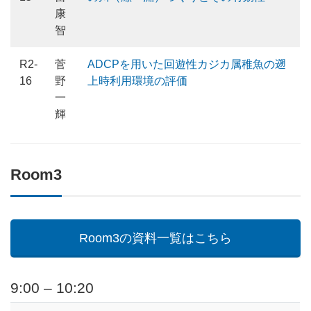
康
智
R2-
菅
ADCPを用いた回遊性カジカ属稚魚の遡
16
野
上時利用環境の評価
一
輝
Room3
Room3の資料一覧はこちら
9:00 – 10:20