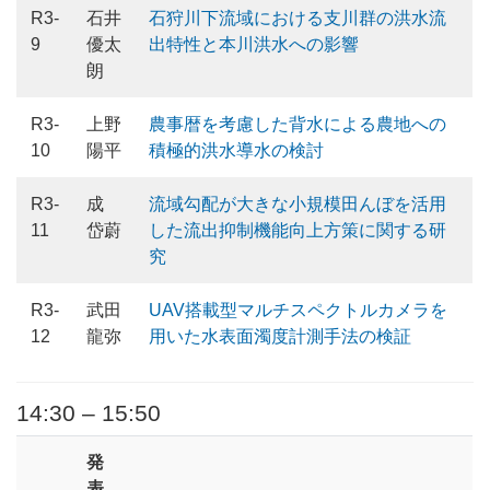
R3-
石井
石狩川下流域における支川群の洪水流
9
優太
出特性と本川洪水への影響
朗
R3-
上野
農事暦を考慮した背水による農地への
10
陽平
積極的洪水導水の検討
R3-
成
流域勾配が大きな小規模田んぼを活用
11
岱蔚
した流出抑制機能向上方策に関する研
究
R3-
武田
UAV搭載型マルチスペクトルカメラを
12
龍弥
用いた水表面濁度計測手法の検証
14:30 – 15:50
発
表