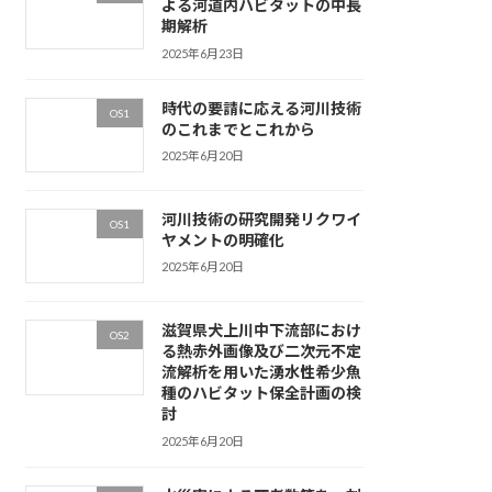
よる河道内ハビタットの中長
期解析
2025年6月23日
時代の要請に応える河川技術
OS1
のこれまでとこれから
2025年6月20日
河川技術の研究開発リクワイ
OS1
ヤメントの明確化
2025年6月20日
滋賀県犬上川中下流部におけ
OS2
る熱赤外画像及び二次元不定
流解析を用いた湧水性希少魚
種のハビタット保全計画の検
討
2025年6月20日