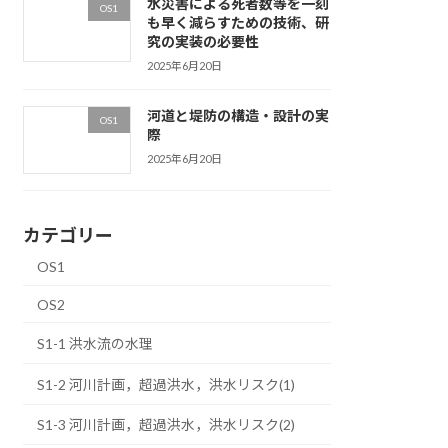
水災害による死者数等を一刻
OS1
も早く減らすための技術、研
究の実装の必要性
2025年6月20日
河道と堤防の構造・設計の実
OS1
際
2025年6月20日
カテゴリー
OS1
OS2
S1-1 洪水流の水理
S1-2 河川計画，超過洪水，洪水リスク(1)
S1-3 河川計画，超過洪水，洪水リスク(2)