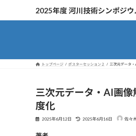
コ
ナ
2025年度 河川技術シンポジウ
ン
ビ
テ
ゲ
ン
ー
ツ
シ
へ
ョ
ス
ン
キ
に
ッ
移
トップページ
ポスターセッション２
三次元データ・
プ
動
三次元データ・AI画
度化
最
2025年6月12日
2025年6月16日
佐々木
終
更
著者
新