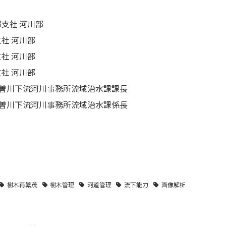
支社 河川部
社 河川部
社 河川部
社 河川部
曽川下流河川事務所流域治水課課長
曽川下流河川事務所流域治水課係長
樹木再繁茂
樹木管理
河道管理
流下能力
画像解析