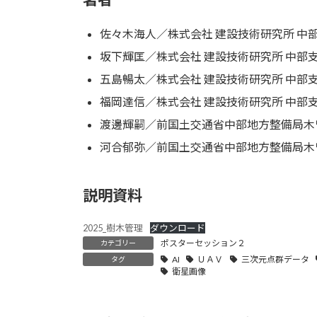
日
時
佐々木海人／株式会社 建設技術研究所 中部
:
坂下輝匡／株式会社 建設技術研究所 中部支
五島暢太／株式会社 建設技術研究所 中部支
福岡達信／株式会社 建設技術研究所 中部支
渡邊輝嗣／前国土交通省中部地方整備局木
河合郁弥／前国土交通省中部地方整備局木
説明資料
2025_樹木管理
ダウンロード
ポスターセッション２
カテゴリー
AI
ＵＡＶ
三次元点群データ
タグ
衛星画像