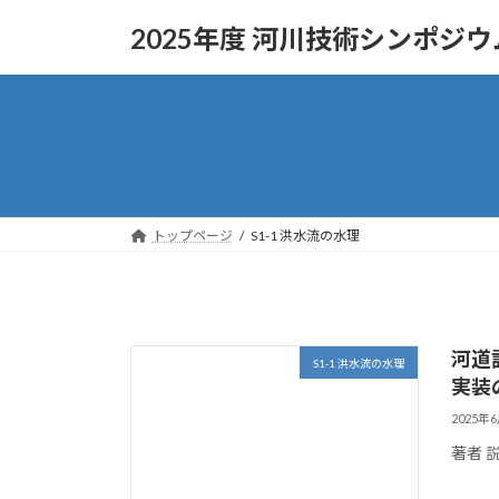
コ
ナ
2025年度 河川技術シンポジウ
ン
ビ
テ
ゲ
ン
ー
ツ
シ
へ
ョ
ス
ン
キ
に
ッ
移
トップページ
S1-1 洪水流の水理
プ
動
河道
S1-1 洪水流の水理
実装
2025年
著者 