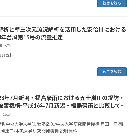
続きを読む
解析と準三次元流況解析を活用した安倍川における
4年台風第15号の流量推定
6月16日
説明資料
続きを読む
23年7月新潟・福島豪雨における五十嵐川の堤防・
被害機構-平成16年7月新潟・福島豪雨と比較して-
6月16日
輝/中央大学大学院 後藤岳久/中央大学研究開発機構 岡田一平/新
福岡捷二/中央大学研究開発機構 説明資料