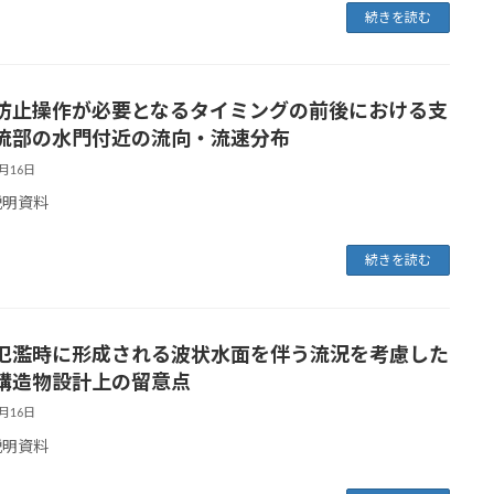
続きを読む
防止操作が必要となるタイミングの前後における支
流部の水門付近の流向・流速分布
6月16日
説明資料
続きを読む
氾濫時に形成される波状水面を伴う流況を考慮した
構造物設計上の留意点
6月16日
説明資料