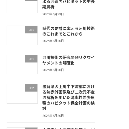
よる河道内ハビタットの中長
期解析
2025年6月23日
時代の要請に応える河川技術
OS1
のこれまでとこれから
2025年6月20日
河川技術の研究開発リクワイ
OS1
ヤメントの明確化
2025年6月20日
滋賀県犬上川中下流部におけ
OS2
る熱赤外画像及び二次元不定
流解析を用いた湧水性希少魚
種のハビタット保全計画の検
討
2025年6月20日