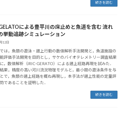
続きを読む
IC-GELATOによる豊平川の床止めと魚道を含む 流れ
の挙動追跡シミュレーション
6月12日
では，魚類の遊泳・遡上行動の数値解析手法開発と，魚道施設の
能評価手法開発を目的とし，サケのバイオテレメトリー調査結果
に，数値解析（iRIC-GERATO）による遡上経路再現を試みた．
結果，精度の高い河川流況物理モデルと，最小限の遊泳条件を与
とで，魚類の遡上経路を概ね再現し，本手法が遡上性能の定量評
効であることを証明した．
続きを読む