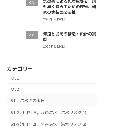
水災害による死者数等を一刻
OS1
も早く減らすための技術、研
究の実装の必要性
2025年6月20日
河道と堤防の構造・設計の実
OS1
際
2025年6月20日
カテゴリー
OS1
OS2
S1-1 洪水流の水理
S1-2 河川計画，超過洪水，洪水リスク(1)
S1-3 河川計画，超過洪水，洪水リスク(2)