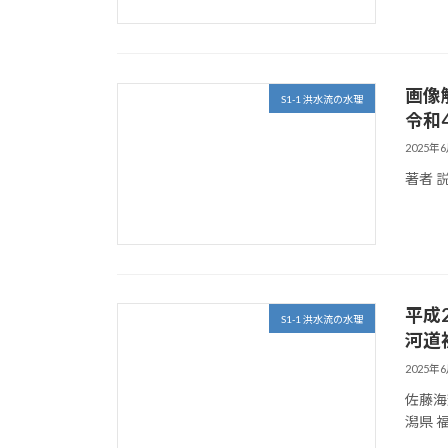
画像
S1-1 洪水流の水理
令和
2025年
著者 
平成
S1-1 洪水流の水理
河道
2025年
佐藤海
潟県 