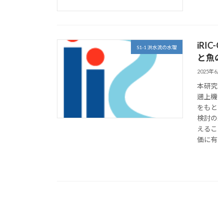
iR
S1-1 洪水流の水理
と魚
2025年
本研究
遡上機
をもと
検討の
えるこ
価に有