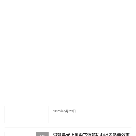
河床変動と植生消長の連成による河道内
OS2
ハビタットの中長期解析
2025年6月23日
時代の要請に応える河川技術のこれまで
OS1
とこれから
2025年6月20日
河川技術の研究開発リクワイヤメントの
OS1
明確化
2025年6月20日
滋賀県犬上川中下流部における熱赤外画