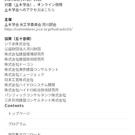
対面（土木学会）、オンライン併用
土木学会へのアクセスは
こちら
主催
土木学会 水工学委員会 河川部会
https://committees.jsce.or.jp/hydraulic01/
協賛（五十音順）
いであ株式会社
公益財団法人河川財団
株式会社建設環境研究所
株式会社建設技術研究所
株式会社ドーコン
株式会社東京建設コンサルタント
株式会社ニュージェック
日本工営株式会社
株式会社ハイドロシステム開発
株式会社ハイドロ総合技術研究所
パシフィックコンサルタンツ株式会社
三井共同建設コンサルタント株式会社
Contents
トップページ
プログラム
論文集ダウンロード