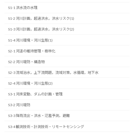
S1-1 洪水流の水理
S1-2 河川計画，超過洪水，洪水リスク(1)
S1-3 河川計画，超過洪水，洪水リスク(2)
S1-4 河川環境・河川生態(1)
S2-1 河道の維持管理・樹林化
S2-2 河川堤防・構造物
S2-3 流域治水，上下流問題，流域対策，水循環，地下水
S2-4 河川環境・河川生態(2)
S3-1 河床変動、ダムの計画・管理
S3-2 河川堤防
S3-3 降雨流出・洪水・氾濫予測，避難
S3-4 観測技術・計測技術・リモートセンシング