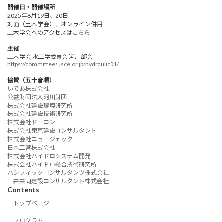
開催日・開催場所
2025年6月19日、20日
対面（土木学会）、オンライン併用
土木学会へのアクセスは
こちら
主催
土木学会 水工学委員会 河川部会
https://committees.jsce.or.jp/hydraulic01/
協賛（五十音順）
いであ株式会社
公益財団法人河川財団
株式会社建設環境研究所
株式会社建設技術研究所
株式会社ドーコン
株式会社東京建設コンサルタント
株式会社ニュージェック
日本工営株式会社
株式会社ハイドロシステム開発
株式会社ハイドロ総合技術研究所
パシフィックコンサルタンツ株式会社
三井共同建設コンサルタント株式会社
Contents
トップページ
プログラム