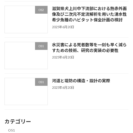
滋賀県犬上川中下流部における熱赤外画
OS2
像及び二次元不定流解析を用いた湧水性
希少魚種のハビタット保全計画の検討
2025年6月20日
水災害による死者数等を一刻も早く減ら
OS1
すための技術、研究の実装の必要性
2025年6月20日
河道と堤防の構造・設計の実際
OS1
2025年6月20日
カテゴリー
OS1