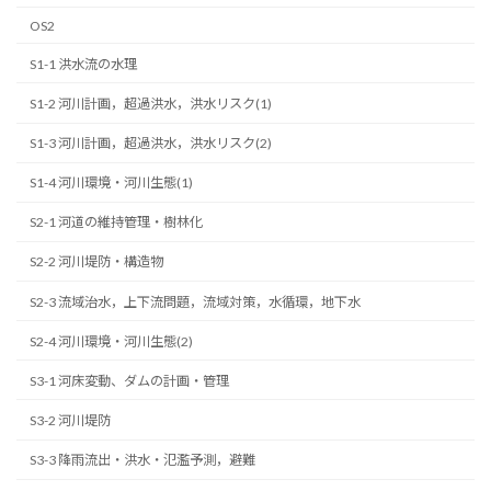
OS2
S1-1 洪水流の水理
S1-2 河川計画，超過洪水，洪水リスク(1)
S1-3 河川計画，超過洪水，洪水リスク(2)
S1-4 河川環境・河川生態(1)
S2-1 河道の維持管理・樹林化
S2-2 河川堤防・構造物
S2-3 流域治水，上下流問題，流域対策，水循環，地下水
S2-4 河川環境・河川生態(2)
S3-1 河床変動、ダムの計画・管理
S3-2 河川堤防
S3-3 降雨流出・洪水・氾濫予測，避難