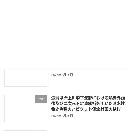
2025年6月23日
時代の要請に応える河川技術のこれまで
OS1
とこれから
2025年6月20日
河川技術の研究開発リクワイヤメントの
OS1
明確化
2025年6月20日
滋賀県犬上川中下流部における熱赤外画
OS2
像及び二次元不定流解析を用いた湧水性
希少魚種のハビタット保全計画の検討
2025年6月20日