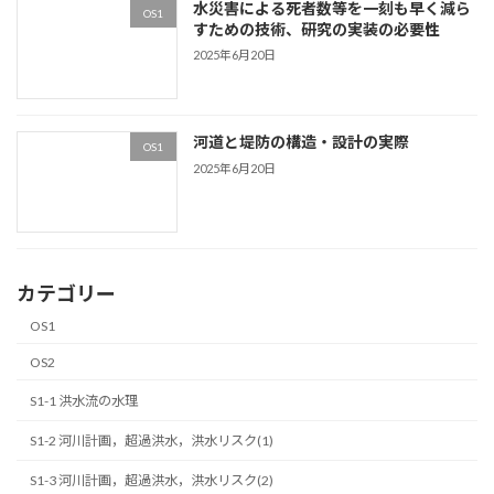
水災害による死者数等を一刻も早く減ら
OS1
すための技術、研究の実装の必要性
2025年6月20日
河道と堤防の構造・設計の実際
OS1
2025年6月20日
カテゴリー
OS1
OS2
S1-1 洪水流の水理
S1-2 河川計画，超過洪水，洪水リスク(1)
S1-3 河川計画，超過洪水，洪水リスク(2)