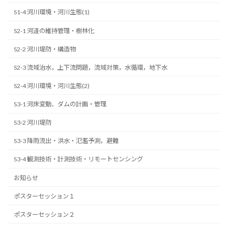
S1-4 河川環境・河川生態(1)
S2-1 河道の維持管理・樹林化
S2-2 河川堤防・構造物
S2-3 流域治水，上下流問題，流域対策，水循環，地下水
S2-4 河川環境・河川生態(2)
S3-1 河床変動、ダムの計画・管理
S3-2 河川堤防
S3-3 降雨流出・洪水・氾濫予測，避難
S3-4 観測技術・計測技術・リモートセンシング
お知らせ
ポスターセッション１
ポスターセッション２