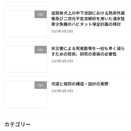
滋賀県犬上川中下流部における熱赤外画
OS2
像及び二次元不定流解析を用いた湧水性
希少魚種のハビタット保全計画の検討
2025年6月20日
水災害による死者数等を一刻も早く減ら
OS1
すための技術、研究の実装の必要性
2025年6月20日
河道と堤防の構造・設計の実際
OS1
2025年6月20日
カテゴリー