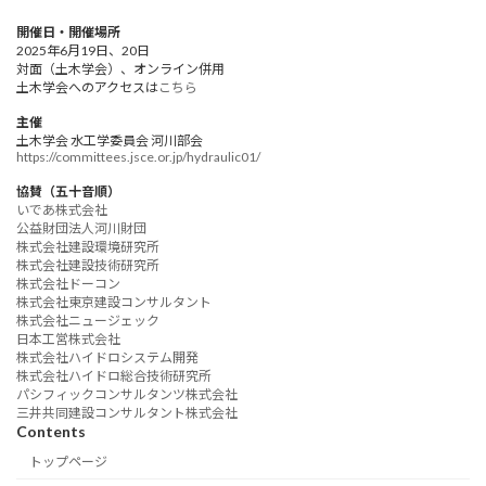
開催日・開催場所
2025年6月19日、20日
対面（土木学会）、オンライン併用
土木学会へのアクセスは
こちら
主催
土木学会 水工学委員会 河川部会
https://committees.jsce.or.jp/hydraulic01/
協賛（五十音順）
いであ株式会社
公益財団法人河川財団
株式会社建設環境研究所
株式会社建設技術研究所
株式会社ドーコン
株式会社東京建設コンサルタント
株式会社ニュージェック
日本工営株式会社
株式会社ハイドロシステム開発
株式会社ハイドロ総合技術研究所
パシフィックコンサルタンツ株式会社
三井共同建設コンサルタント株式会社
Contents
トップページ