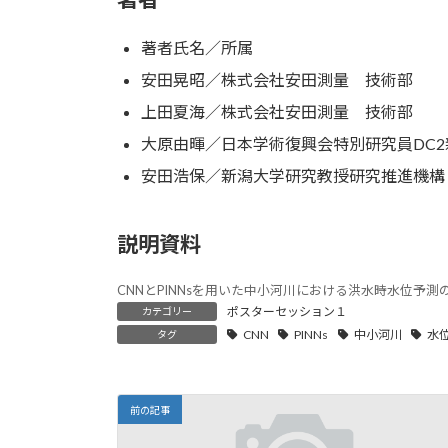
日
時
著者氏名／所属
:
安田晃昭／株式会社安田測量 技術部
上田夏海／株式会社安田測量 技術部
大原由暉／日本学術復興会特別研究員DC
安田浩保／新潟大学研究教授研究推進機構
説明資料
CNNとPINNsを用いた中小河川における洪水時水位予測
ポスターセッション１
カテゴリー
CNN
PINNs
中小河川
水
タグ
前の記事