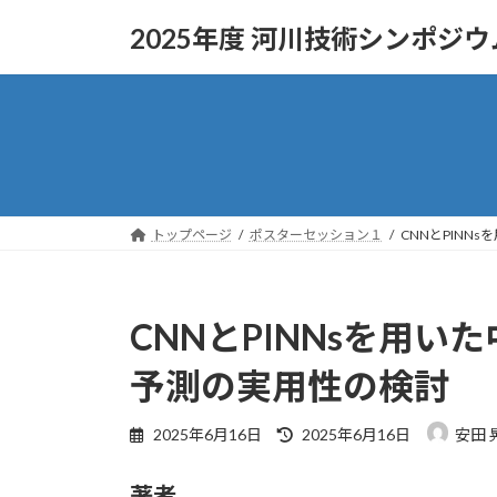
コ
ナ
2025年度 河川技術シンポジウ
ン
ビ
テ
ゲ
ン
ー
ツ
シ
へ
ョ
ス
ン
キ
に
ッ
移
トップページ
ポスターセッション１
CNNとPIN
プ
動
CNNとPINNsを用
予測の実用性の検討
最
2025年6月16日
2025年6月16日
安田 
終
更
著者
新