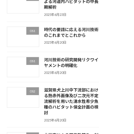
よる河道内ハビタットの中長
期解析
2025年6月23日
時代の要請に応える河川技術
OS1
のこれまでとこれから
2025年6月20日
河川技術の研究開発リクワイ
OS1
ヤメントの明確化
2025年6月20日
滋賀県犬上川中下流部におけ
OS2
る熱赤外画像及び二次元不定
流解析を用いた湧水性希少魚
種のハビタット保全計画の検
討
2025年6月20日