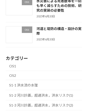
水災害による死者数等を一刻
OS1
も早く減らすための技術、研
究の実装の必要性
2025年6月20日
河道と堤防の構造・設計の実
OS1
際
2025年6月20日
カテゴリー
OS1
OS2
S1-1 洪水流の水理
S1-2 河川計画，超過洪水，洪水リスク(1)
S1-3 河川計画，超過洪水，洪水リスク(2)