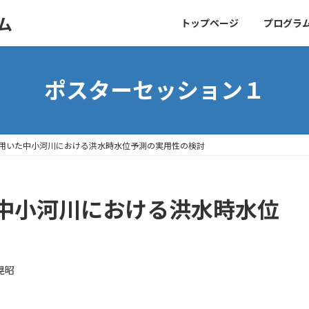
ム
トップページ
プログラ
ポスターセッション１
Nsを用いた中小河川における洪水時水位予測の実用性の検討
いた中小河川における洪水時水位
晃昭