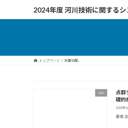
コ
ナ
2024年度 河川技術に関する
ン
ビ
テ
ゲ
ン
ー
ツ
シ
へ
ョ
ス
ン
キ
に
ッ
移
トップページ
水面勾配、
プ
動
点群
OS3
礎的
2024年
著者 