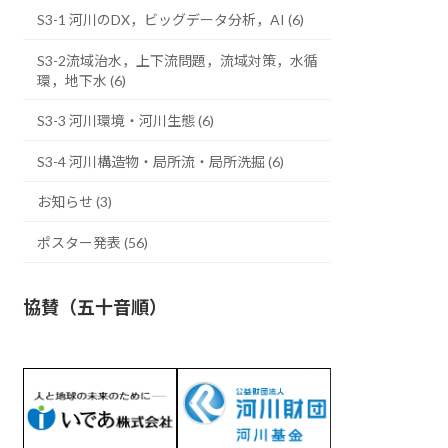
S3-1 河川のDX，ビッグデータ分析，AI (6)
S3-2流域治水，上下流問題，流域対策，水循
環，地下水 (6)
S3-3 河川環境・河川生態 (6)
S3-4 河川構造物・局所流・局所洗掘 (6)
お知らせ (3)
ポスター発表 (56)
協賛（五十音順）