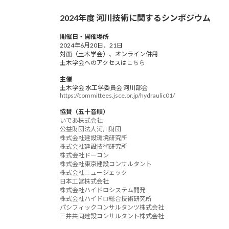
2024年度 河川技術に関するシンポジウム
開催日・開催場所
2024年6月20日、21日
対面（土木学会）、オンライン併用
土木学会へのアクセスは
こちら
主催
土木学会 水工学委員会 河川部会
https://committees.jsce.or.jp/hydraulic01/
協賛（五十音順）
いであ株式会社
公益財団法人河川財団
株式会社建設環境研究所
株式会社建設技術研究所
株式会社ドーコン
株式会社東京建設コンサルタント
株式会社ニュージェック
日本工営株式会社
株式会社ハイドロシステム開発
株式会社ハイドロ総合技術研究所
パシフィックコンサルタンツ株式会社
三井共同建設コンサルタント株式会社