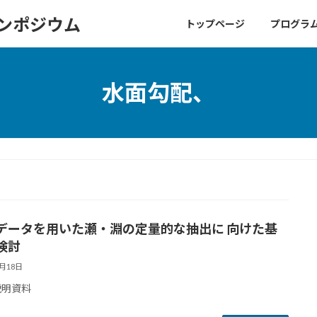
シンポジウム
トップページ
プログラ
水面勾配、
データを用いた瀬・淵の定量的な抽出に 向けた基
検討
6月18日
説明資料