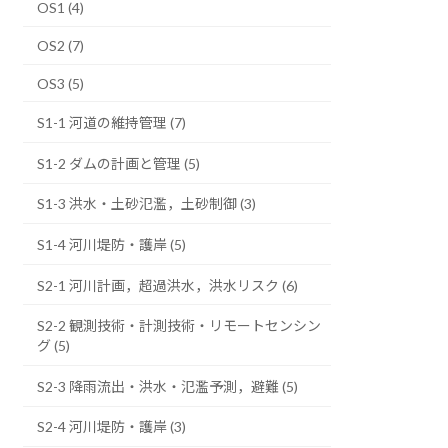
OS1 (4)
OS2 (7)
OS3 (5)
S1-1 河道の維持管理 (7)
S1-2 ダムの計画と管理 (5)
S1-3 洪水・土砂氾濫，土砂制御 (3)
S1-4 河川堤防・護岸 (5)
S2-1 河川計画，超過洪水，洪水リスク (6)
S2-2 観測技術・計測技術・リモートセンシン
グ (5)
S2-3 降雨流出・洪水・氾濫予測，避難 (5)
S2-4 河川堤防・護岸 (3)