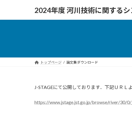
コ
ナ
2024年度 河川技術に関する
ン
ビ
テ
ゲ
ン
ー
ツ
シ
へ
ョ
ス
ン
キ
に
ッ
移
トップページ
論文集ダウンロード
プ
動
J-STAGEにて公開しております．下記ＵＲ
https://www.jstage.jst.go.jp/browse/river/30/0/