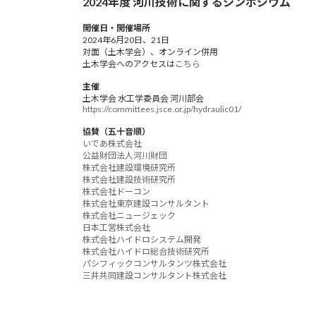
2024年度 河川技術に関するシンポジウム
開催日・開催場所
2024年6月20日、21日
対面（土木学会）、オンライン併用
土木学会へのアクセスは
こちら
主催
土木学会 水工学委員会 河川部会
https://committees.jsce.or.jp/hydraulic01/
協賛（五十音順）
いであ株式会社
公益財団法人河川財団
株式会社建設環境研究所
株式会社建設技術研究所
株式会社ドーコン
株式会社東京建設コンサルタント
株式会社ニュージェック
日本工営株式会社
株式会社ハイドロシステム開発
株式会社ハイドロ総合技術研究所
パシフィックコンサルタンツ株式会社
三井共同建設コンサルタント株式会社