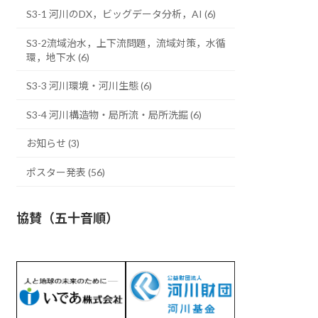
S3-1 河川のDX，ビッグデータ分析，AI (6)
S3-2流域治水，上下流問題，流域対策，水循
環，地下水 (6)
S3-3 河川環境・河川生態 (6)
S3-4 河川構造物・局所流・局所洗掘 (6)
お知らせ (3)
ポスター発表 (56)
協賛（五十音順）