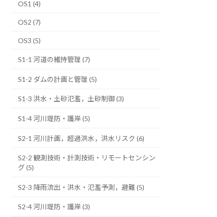
OS1 (4)
OS2 (7)
OS3 (5)
S1-1 河道の維持管理 (7)
S1-2 ダムの計画と管理 (5)
S1-3 洪水・土砂氾濫，土砂制御 (3)
S1-4 河川堤防・護岸 (5)
S2-1 河川計画，超過洪水，洪水リスク (6)
S2-2 観測技術・計測技術・リモートセンシン
グ (5)
S2-3 降雨流出・洪水・氾濫予測，避難 (5)
S2-4 河川堤防・護岸 (3)