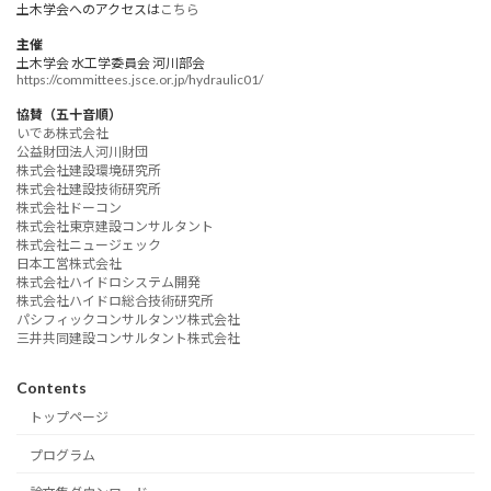
土木学会へのアクセスは
こちら
主催
土木学会 水工学委員会 河川部会
https://committees.jsce.or.jp/hydraulic01/
協賛（五十音順）
いであ株式会社
公益財団法人河川財団
株式会社建設環境研究所
株式会社建設技術研究所
株式会社ドーコン
株式会社東京建設コンサルタント
株式会社ニュージェック
日本工営株式会社
株式会社ハイドロシステム開発
株式会社ハイドロ総合技術研究所
パシフィックコンサルタンツ株式会社
三井共同建設コンサルタント株式会社
Contents
トップページ
プログラム