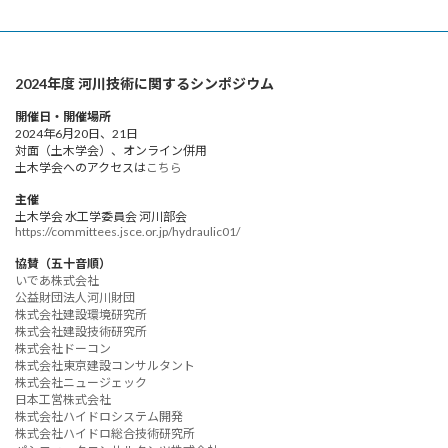
2024年度 河川技術に関するシンポジウム
開催日・開催場所
2024年6月20日、21日
対面（土木学会）、オンライン併用
土木学会へのアクセスは
こちら
主催
土木学会 水工学委員会 河川部会
https://committees.jsce.or.jp/hydraulic01/
協賛（五十音順）
いであ株式会社
公益財団法人河川財団
株式会社建設環境研究所
株式会社建設技術研究所
株式会社ドーコン
株式会社東京建設コンサルタント
株式会社ニュージェック
日本工営株式会社
株式会社ハイドロシステム開発
株式会社ハイドロ総合技術研究所