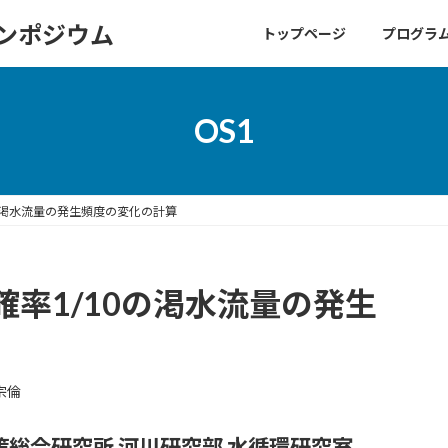
シンポジウム
トップページ
プログラ
OS1
の渇水流量の発生頻度の変化の計算
率1/10の渇水流量の発生
宗倫
策総合研究所 河川研究部 水循環研究室