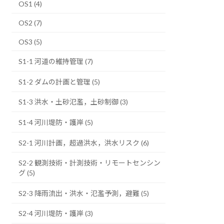
OS1 (4)
OS2 (7)
OS3 (5)
S1-1 河道の維持管理 (7)
S1-2 ダムの計画と管理 (5)
S1-3 洪水・土砂氾濫，土砂制御 (3)
S1-4 河川堤防・護岸 (5)
S2-1 河川計画，超過洪水，洪水リスク (6)
S2-2 観測技術・計測技術・リモートセンシン
グ (5)
S2-3 降雨流出・洪水・氾濫予測，避難 (5)
S2-4 河川堤防・護岸 (3)