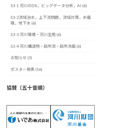
S3-1 河川のDX，ビッグデータ分析，AI (6)
S3-2流域治水，上下流問題，流域対策，水循
環，地下水 (6)
S3-3 河川環境・河川生態 (6)
S3-4 河川構造物・局所流・局所洗掘 (6)
お知らせ (3)
ポスター発表 (56)
協賛（五十音順）