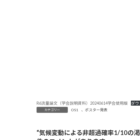
R6流量論文（学会説明資料）20240614学会使用版
ダウ
OS1
、
ポスター発表
カテゴリー
“
気候変動による非超過確率1/10の