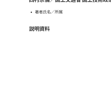
日
時
著者氏名／所属
:
説明資料