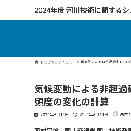
コ
ナ
2024年度 河川技術に関する
ン
ビ
テ
ゲ
ン
ー
ツ
シ
へ
ョ
ス
ン
キ
に
ッ
移
トップページ
OS1
気候変動による非超過確率1/10
プ
動
気候変動による非超過確
頻度の変化の計算
最
2024年6月14日
2024年6月14日
西村 
終
更
西村宗倫／国土交通省 国土技術政
新