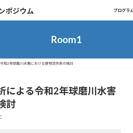
シンポジウム
プログラ
Room1
令和2年球磨川水害における建物流失率の検討
析による令和2年球磨川水害
検討
仁