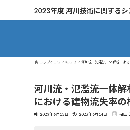
コ
ナ
2023年度 河川技術に関する
ン
ビ
テ
ゲ
ン
ー
ツ
シ
へ
ョ
ス
ン
キ
に
ッ
移
トップページ
Room1
河川流・氾濫流一体解析による
プ
動
河川流・氾濫流一体解
における建物流失率の
最
2023年6月13日
2023年6月14日
柏田 
終
更