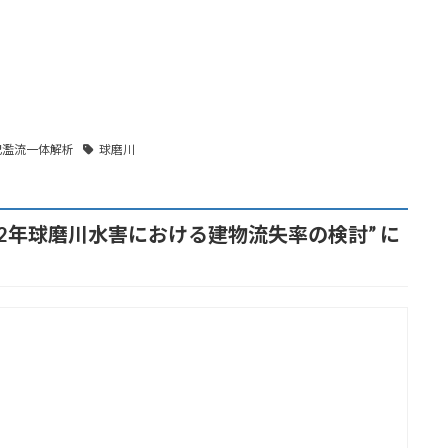
氾濫流一体解析
球磨川
2年球磨川水害における建物流失率の検討
” に