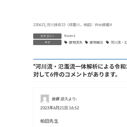
230623_河川技術23（球磨川，柏田）Web掲載4
Room1
カテゴリー
建物流失
建物被災
河川流・
タグ
“
河川流・氾濫流一体解析による令和
対して6件のコメントがあります。
後藤 岳久
より:
2023年6月21日 16:52
柏田先生