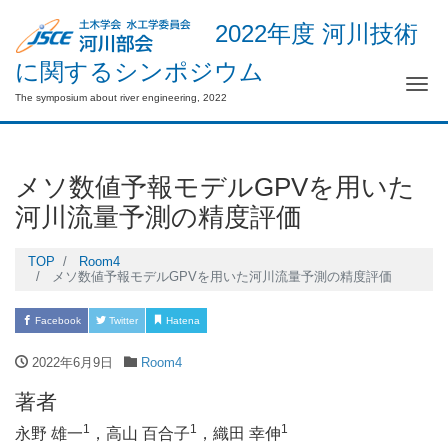
2022年度 河川技術
に関するシンポジウム
Me
The symposium about river engineering, 2022
メソ数値予報モデルGPVを用いた
河川流量予測の精度評価
TOP
Room4
メソ数値予報モデルGPVを用いた河川流量予測の精度評価
Facebook
Twitter
Hatena
Pocket
LINE
2022年6月9日
Room4
著者
1
1
1
永野 雄一
，高山 百合子
，織田 幸伸