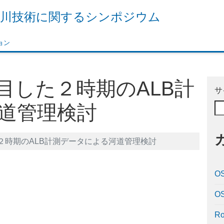
 河川技術に関するシンポジウム
ョン
目した２時期のALB計
サ
道管理検討
２時期のALB計測データによる河道管理検討
et
LINE
O
O
R