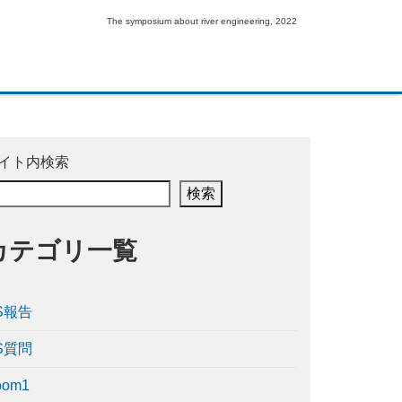
The symposium about river engineering, 2022
イト内検索
検索
カテゴリ一覧
S報告
S質問
oom1