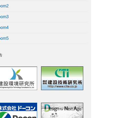
oom2
oom3
oom4
oom5
告