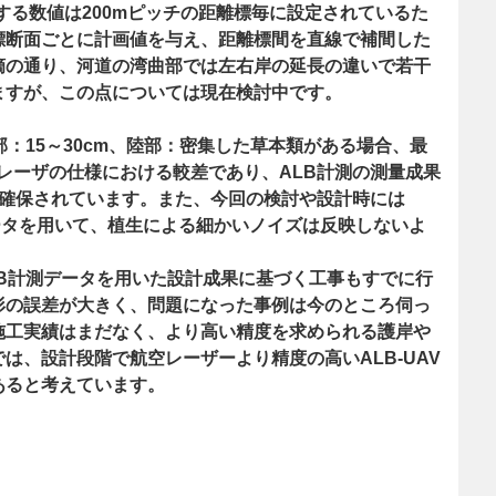
する数値は200mピッチの距離標毎に設定されているた
標断面ごとに計画値を与え、距離標間を直線で補間した
摘の通り、河道の湾曲部では左右岸の延長の違いで若干
ますが、この点については現在検討中です。
部：15～30cm、陸部：密集した草本類がある場合、最
レーザの仕様における較差であり、ALB計測の測量成果
が確保されています。また、今回の検討や設計時には
Dデータを用いて、植生による細かいノイズは反映しないよ
B計測データを用いた設計成果に基づく工事もすでに行
形の誤差が大きく、問題になった事例は今のところ伺っ
施工実績はまだなく、より高い精度を求められる護岸や
は、設計段階で航空レーザーより精度の高いALB-UAV
あると考えています。