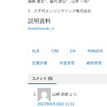
1
1
1
篠崎 遼太
，藤代 政弘
，山本 一浩
1．八千代エンジニヤリング株式会社
説明資料
RyotaShinozaki_r1
ALB
CIM
DX
RiMaDIS
定量評価
河道管理
維持管理
コメント (5)
山崎 崇徳
より:
2022年6月16日 11:31