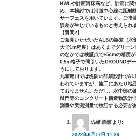
HWLや計画河床高など、計画に関
め、本検討では河道中心線に距離
サーフェスを用いています。ご指
誤差が生じているものと考えられ
【質問2】
ご意見いただいたALBの誤差（水
大で1m程度）はあくまでグリーン
のなかでは検証点で±5cmの精度
0.5m格子で間引いたGROUN
うにしております。
九頭竜川では堤防の詳細設計でAL
われていますが、施工にあたり地
ておりません。ただし、水中部の
樋門等のコンクリート構造物設計で
測量や実測測量で検証する必要が
山崎 崇徳
より:
2022年6月17日 11:26