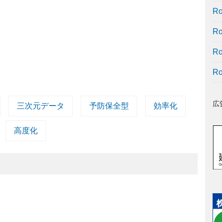
R
R
R
R
広
三次元データ
予防保全型
効率化
高度化