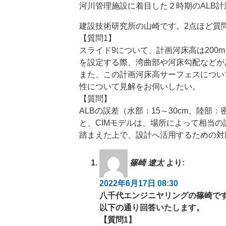
河川管理施設に着目した２時期のALB
建設技術研究所の山崎です。2点ほど質
【質問1】
スライド9について、計画河床高は200
を設定する際、湾曲部や河床勾配などが
また、この計画河床高サーフェスについ
性について見解をお伺いしたい。
【質問】
ALBの誤差（水部：15～30cm、陸
と、CIMモデルは、場所によって相当
踏まえた上で、設計へ活用するための対
篠崎 遼太
より:
2022年6月17日 08:30
八千代エンジニヤリングの篠崎で
以下の通り回答いたします。
【質問1】