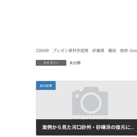
230608 プレゼン資料作成用 好循環 諏訪 抜粋-2ver
未分類
カテゴリー
前の記事
実例から見た河口砂州・砂礫浜の復元に寄与する漂砂供給源についての考察