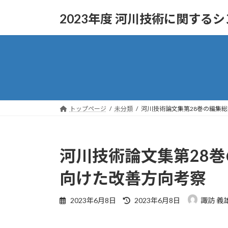
コ
ナ
2023年度 河川技術に関する
ン
ビ
テ
ゲ
ン
ー
ツ
シ
へ
ョ
ス
ン
キ
に
ッ
移
トップページ
未分類
河川技術論文集第28巻の編集
プ
動
河川技術論文集第28
向けた改善方向考察
最
2023年6月8日
2023年6月8日
諏訪 義
終
更