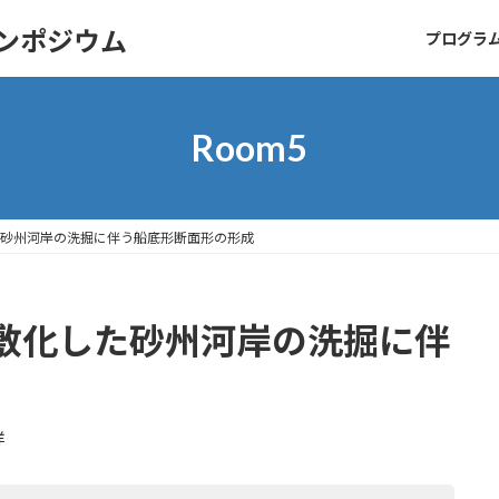
シンポジウム
プログラ
Room5
砂州河岸の洗掘に伴う船底形断面形の形成
敷化した砂州河岸の洗掘に伴
洋