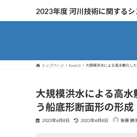
コ
ナ
2023年度 河川技術に関する
ン
ビ
テ
ゲ
ン
ー
ツ
シ
へ
ョ
ス
ン
キ
に
ッ
移
トップページ
Room5
大規模洪水による高水敷化した
プ
動
大規模洪水による高水
う船底形断面形の形成
最
2023年6月8日
2023年6月8日
後藤 勝
終
更