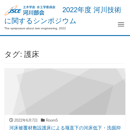
2022年度 河川技術
に関するシンポジウム
Me
The symposium about river engineering, 2022
タグ:
護床
2022年6月7日
Room5
河床被覆材敷設護床による堰直下の河床低下・洗掘抑